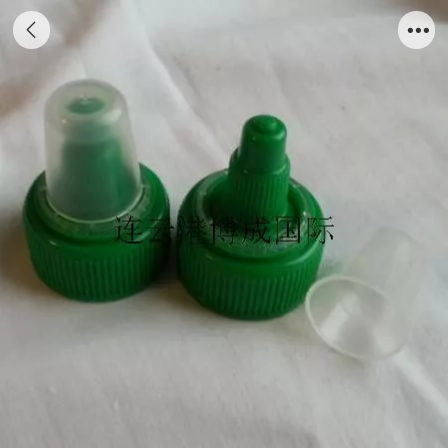
QQ图片20140103183102 — копия