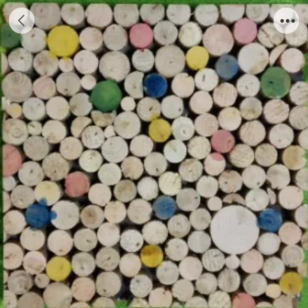
古船木马赛克19